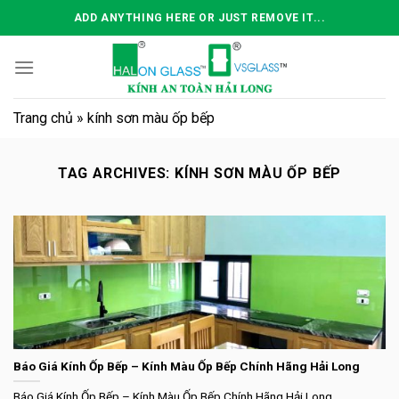
Skip
ADD ANYTHING HERE OR JUST REMOVE IT...
to
content
Trang chủ
»
kính sơn màu ốp bếp
TAG ARCHIVES:
KÍNH SƠN MÀU ỐP BẾP
Báo Giá Kính Ốp Bếp – Kính Màu Ốp Bếp Chính Hãng Hải Long
Báo Giá Kính Ốp Bếp – Kính Màu Ốp Bếp Chính Hãng Hải Long ...